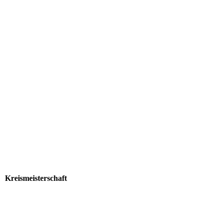
WhatsApp Image 2024-09-06 at 19.07.41
Kreismeisterschaft