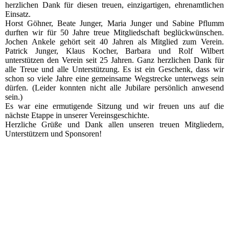
herzlichen Dank für diesen treuen, einzigartigen, ehrenamtlichen
Einsatz.
Horst Göhner, Beate Junger, Maria Junger und Sabine Pflumm
durften wir für 50 Jahre treue Mitgliedschaft beglückwünschen.
Jochen Ankele gehört seit 40 Jahren als Mitglied zum Verein.
Patrick Junger, Klaus Kocher, Barbara und Rolf Wilbert
unterstützen den Verein seit 25 Jahren. Ganz herzlichen Dank für
alle Treue und alle Unterstützung. Es ist ein Geschenk, dass wir
schon so viele Jahre eine gemeinsame Wegstrecke unterwegs sein
dürfen. (Leider konnten nicht alle Jubilare persönlich anwesend
sein.)
Es war eine ermutigende Sitzung und wir freuen uns auf die
nächste Etappe in unserer Vereinsgeschichte.
Herzliche Grüße und Dank allen unseren treuen Mitgliedern,
Unterstützern und Sponsoren!
2022_10_14_RV_001
2022_10_14_RV_005
2022_10_14_RV_006
2022_10_14_RV_007