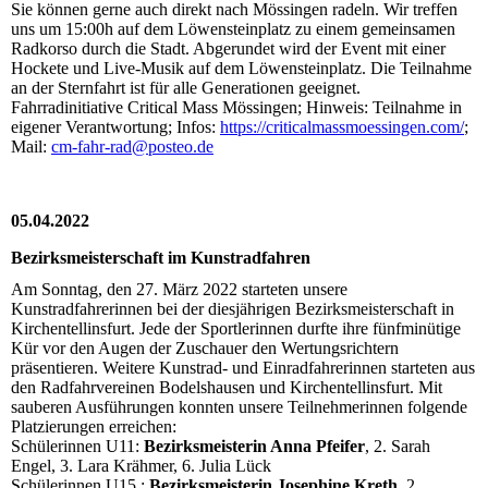
Sie können gerne auch direkt nach Mössingen radeln. Wir treffen
uns um 15:00h auf dem Löwensteinplatz zu einem gemeinsamen
Radkorso durch die Stadt. Abgerundet wird der Event mit einer
Hockete und Live-Musik auf dem Löwensteinplatz. Die Teilnahme
an der Sternfahrt ist für alle Generationen geeignet.
Fahrradinitiative Critical Mass Mössingen; Hinweis: Teilnahme in
eigener Verantwortung; Infos:
https://criticalmassmoessingen.com/
;
Mail:
cm-fahr-rad@posteo.de
05.04.2022
Bezirksmeisterschaft im Kunstradfahren
Am Sonntag, den 27. März 2022 starteten unsere
Kunstradfahrerinnen bei der diesjährigen Bezirksmeisterschaft in
Kirchentellinsfurt. Jede der Sportlerinnen durfte ihre fünfminütige
Kür vor den Augen der Zuschauer den Wertungsrichtern
präsentieren. Weitere Kunstrad- und Einradfahrerinnen starteten aus
den Radfahrvereinen Bodelshausen und Kirchentellinsfurt. Mit
sauberen Ausführungen konnten unsere Teilnehmerinnen folgende
Platzierungen erreichen:
Schülerinnen U11:
Bezirksmeisterin Anna Pfeifer
, 2. Sarah
Engel, 3. Lara Krähmer, 6. Julia Lück
Schülerinnen U15 :
Bezirksmeisterin Josephine Kreth
, 2.