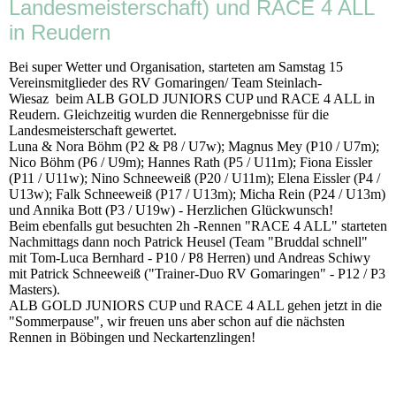
Landesmeisterschaft) und RACE 4 ALL
in Reudern
Bei super Wetter und Organisation, starteten am Samstag 15
Vereinsmitglieder des RV Gomaringen/ Team Steinlach-
Wiesaz beim ALB GOLD JUNIORS CUP und RACE 4 ALL in
Reudern. Gleichzeitig wurden die Rennergebnisse für die
Landesmeisterschaft gewertet.
Luna & Nora Böhm (P2 & P8 / U7w); Magnus Mey (P10 / U7m);
Nico Böhm (P6 / U9m); Hannes Rath (P5 / U11m); Fiona Eissler
(P11 / U11w); Nino Schneeweiß (P20 / U11m); Elena Eissler (P4 /
U13w); Falk Schneeweiß (P17 / U13m); Micha Rein (P24 / U13m)
und Annika Bott (P3 / U19w) - Herzlichen Glückwunsch!
Beim ebenfalls gut besuchten 2h -Rennen "RACE 4 ALL" starteten
Nachmittags dann noch Patrick Heusel (Team "Bruddal schnell"
mit Tom-Luca Bernhard - P10 / P8 Herren) und Andreas Schiwy
mit Patrick Schneeweiß ("Trainer-Duo RV Gomaringen" - P12 / P3
Masters).
ALB GOLD JUNIORS CUP und RACE 4 ALL gehen jetzt in die
"Sommerpause", wir freuen uns aber schon auf die nächsten
Rennen in Böbingen und Neckartenzlingen!