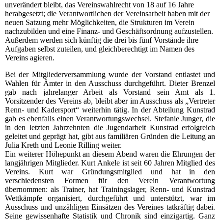
unverändert bleibt, das Vereinswahlrecht von 18 auf 16 Jahre
herabgesetzt; die Verantwortlichen der Vereinsarbeit haben mit der
neuen Satzung mehr Möglichkeiten, die Strukturen im Verein
nachzubilden und eine Finanz- und Geschäftsordnung aufzustellen.
Außerdem werden sich künftig die drei bis fünf Vorstände ihre
Aufgaben selbst zuteilen, und gleichberechtigt im Namen des
Vereins agieren.
Bei der Mitgliederversammlung wurde der Vorstand entlastet und
Wahlen für Ämter in den Ausschuss durchgeführt. Dieter Brenzel
gab nach jahrelanger Arbeit als Vorstand sein Amt als 1.
Vorsitzender des Vereins ab, bleibt aber im Ausschuss als „Vertreter
Renn- und Kadersport“ weiterhin tätig. In der Abteilung Kunstrad
gab es ebenfalls einen Verantwortungswechsel. Stefanie Junger, die
in den letzten Jahrzehnten die Jugendarbeit Kunstrad erfolgreich
geleitet und geprägt hat, gibt aus familiären Gründen die Leitung an
Julia Kreth und Leonie Rilling weiter.
Ein weiterer Höhepunkt an diesem Abend waren die Ehrungen der
langjährigen Mitglieder. Kurt Ankele ist seit 60 Jahren Mitglied des
Vereins. Kurt war Gründungsmitglied und hat in den
verschiedensten Formen für den Verein Verantwortung
übernommen: als Trainer, hat Trainingslager, Renn- und Kunstrad
Wettkämpfe organisiert, durchgeführt und unterstützt, war im
Ausschuss und unzähligen Einsätzen des Vereines tatkräftig dabei.
Seine gewissenhafte Statistik und Chronik sind einzigartig. Ganz