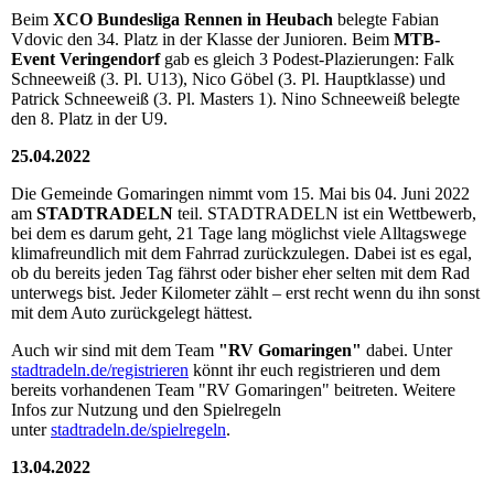
Beim
XCO Bundesliga Rennen in Heubach
belegte Fabian
Vdovic den 34. Platz in der Klasse der Junioren. Beim
MTB-
Event Veringendorf
gab es gleich 3 Podest-Plazierungen: Falk
Schneeweiß (3. Pl. U13), Nico Göbel (3. Pl. Hauptklasse) und
Patrick Schneeweiß (3. Pl. Masters 1). Nino Schneeweiß belegte
den 8. Platz in der U9.
25.04.2022
Die Gemeinde Gomaringen nimmt vom 15. Mai bis 04. Juni 2022
am
STADTRADELN
teil. STADTRADELN ist ein Wettbewerb,
bei dem es darum geht, 21 Tage lang möglichst viele Alltagswege
klimafreundlich mit dem Fahrrad zurückzulegen. Dabei ist es egal,
ob du bereits jeden Tag fährst oder bisher eher selten mit dem Rad
unterwegs bist. Jeder Kilometer zählt – erst recht wenn du ihn sonst
mit dem Auto zurückgelegt hättest.
Auch wir sind mit dem Team
"RV Gomaringen"
dabei. Unter
stadtradeln.de/registrieren
könnt ihr euch registrieren und dem
bereits vorhandenen Team "RV Gomaringen" beitreten. Weitere
Infos zur Nutzung und den Spielregeln
unter
stadtradeln.de/spielregeln
.
13.04.2022