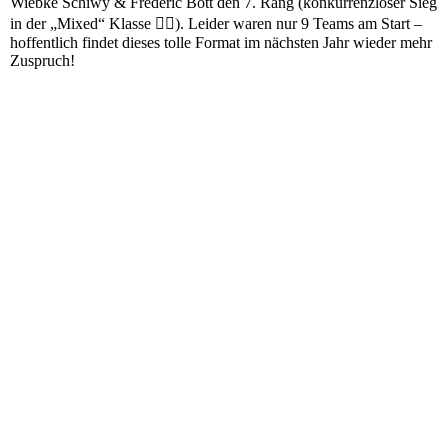
Wiebke Schiwy & Frederic Bott den 7. Rang (konkurrenzloser Sieg
in der „Mixed“ Klasse 🤷‍♀️). Leider waren nur 9 Teams am Start –
hoffentlich findet dieses tolle Format im nächsten Jahr wieder mehr
Zuspruch!
20211009_125651
20211009_131353
20211009_133146
20211009_134932
20211009_140013(0)
20211009_140540
20211009_140628(0)
20211009_144914
20211009_152245
20211009_152331