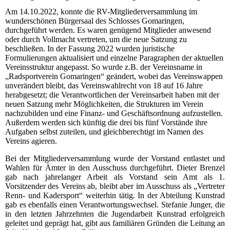
Am 14.10.2022, konnte die RV-Mitgliederversammlung im
wunderschönen Bürgersaal des Schlosses Gomaringen,
durchgeführt werden. Es waren genügend Mitglieder anwesend
oder durch Vollmacht vertreten, um die neue Satzung zu
beschließen. In der Fassung 2022 wurden juristische
Formulierungen aktualisiert und einzelne Paragraphen der aktuellen
Vereinsstruktur angepasst. So wurde z.B. der Vereinsname in
„Radsportverein Gomaringen“ geändert, wobei das Vereinswappen
unverändert bleibt, das Vereinswahlrecht von 18 auf 16 Jahre
herabgesetzt; die Verantwortlichen der Vereinsarbeit haben mit der
neuen Satzung mehr Möglichkeiten, die Strukturen im Verein
nachzubilden und eine Finanz- und Geschäftsordnung aufzustellen.
Außerdem werden sich künftig die drei bis fünf Vorstände ihre
Aufgaben selbst zuteilen, und gleichberechtigt im Namen des
Vereins agieren.
Bei der Mitgliederversammlung wurde der Vorstand entlastet und
Wahlen für Ämter in den Ausschuss durchgeführt. Dieter Brenzel
gab nach jahrelanger Arbeit als Vorstand sein Amt als 1.
Vorsitzender des Vereins ab, bleibt aber im Ausschuss als „Vertreter
Renn- und Kadersport“ weiterhin tätig. In der Abteilung Kunstrad
gab es ebenfalls einen Verantwortungswechsel. Stefanie Junger, die
in den letzten Jahrzehnten die Jugendarbeit Kunstrad erfolgreich
geleitet und geprägt hat, gibt aus familiären Gründen die Leitung an