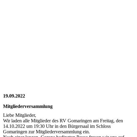
2022_10_14_RV_001
2022_10_14_RV_005
2022_10_14_RV_006
2022_10_14_RV_007
2022_10_14_RV_010
2022_10_14_RV_009
2022_10_14_RV_008
19.09.2022
Mitgliederversammlung
Liebe Mitglieder,
Wir laden alle Mitglieder des RV Gomaringen am Freitag, den
14.10.2022 um 19:30 Uhr in den Bürgersaal im Schloss
Gomaringen zur Mitgliederversammlung ein.