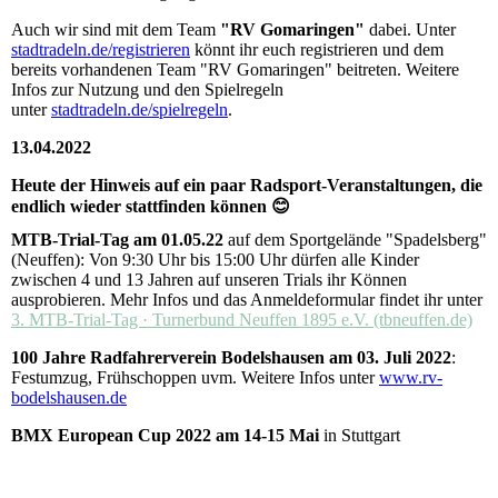
Auch wir sind mit dem Team
"RV Gomaringen"
dabei. Unter
stadtradeln.de/registrieren
könnt ihr euch registrieren und dem
bereits vorhandenen Team "RV Gomaringen" beitreten. Weitere
Infos zur Nutzung und den Spielregeln
unter
stadtradeln.de/spielregeln
.
13.04.2022
Heute der Hinweis auf ein paar Radsport-Veranstaltungen, die
endlich wieder stattfinden können 😊
MTB-Trial-Tag am 01.05.22
auf dem Sportgelände "Spadelsberg"
(Neuffen): Von 9:30 Uhr bis 15:00 Uhr dürfen alle Kinder
zwischen 4 und 13 Jahren auf unseren Trials ihr Können
ausprobieren. Mehr Infos und das Anmeldeformular findet ihr unter
3. MTB-Trial-Tag · Turnerbund Neuffen 1895 e.V. (tbneuffen.de)
100 Jahre Radfahrerverein Bodelshausen am 03. Juli 2022
:
Festumzug, Frühschoppen uvm. Weitere Infos unter
www.rv-
bodelshausen.de
BMX European Cup 2022 am 14-15 Mai
in Stuttgart