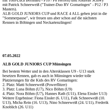
mit Tom-Luca Bernhard - P10 / P8 Herren) und Andreas Schiwy
mit Patrick Schneeweiß ("Trainer-Duo RV Gomaringen" - P12 / P3
Masters).
ALB GOLD JUNIORS CUP und RACE 4 ALL gehen jetzt in die
"Sommerpause", wir freuen uns aber schon auf die nächsten
Rennen in Böbingen und Neckartenzlingen!
07.05.2022
ALB GOLD JUNIORS CUP Münsingen
Bei bestem Wetter und in den Altersklassen U9 - U13 stark
besetzen Rennen, gab es auch in Münsingen wieder tolle
Platzierungen für die Kids des RV Gomaringen:
2. Platz: Matti Schneeweiß (Powerflitzer)
3. Platz: Luna Böhm (U7), Nico Böhm (U9)
4. Platz: Nora Böhm (U7), Hannes Rath (U11), Elena Eissler U13)
Weitere Ergebnisse: Fiona Eissler (6. U11), Falk Schneeweiß (10.
U13), Micha Rein (16. U13), Nino Schneeweiß (24. U11), Frederik
Knoblich (26. U11)