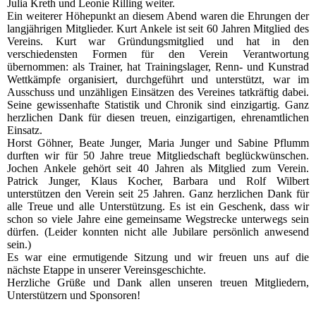
Julia Kreth und Leonie Rilling weiter.
Ein weiterer Höhepunkt an diesem Abend waren die Ehrungen der
langjährigen Mitglieder. Kurt Ankele ist seit 60 Jahren Mitglied des
Vereins. Kurt war Gründungsmitglied und hat in den
verschiedensten Formen für den Verein Verantwortung
übernommen: als Trainer, hat Trainingslager, Renn- und Kunstrad
Wettkämpfe organisiert, durchgeführt und unterstützt, war im
Ausschuss und unzähligen Einsätzen des Vereines tatkräftig dabei.
Seine gewissenhafte Statistik und Chronik sind einzigartig. Ganz
herzlichen Dank für diesen treuen, einzigartigen, ehrenamtlichen
Einsatz.
Horst Göhner, Beate Junger, Maria Junger und Sabine Pflumm
durften wir für 50 Jahre treue Mitgliedschaft beglückwünschen.
Jochen Ankele gehört seit 40 Jahren als Mitglied zum Verein.
Patrick Junger, Klaus Kocher, Barbara und Rolf Wilbert
unterstützen den Verein seit 25 Jahren. Ganz herzlichen Dank für
alle Treue und alle Unterstützung. Es ist ein Geschenk, dass wir
schon so viele Jahre eine gemeinsame Wegstrecke unterwegs sein
dürfen. (Leider konnten nicht alle Jubilare persönlich anwesend
sein.)
Es war eine ermutigende Sitzung und wir freuen uns auf die
nächste Etappe in unserer Vereinsgeschichte.
Herzliche Grüße und Dank allen unseren treuen Mitgliedern,
Unterstützern und Sponsoren!