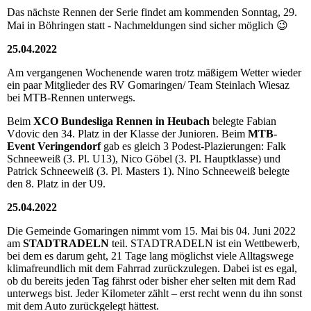
Das nächste Rennen der Serie findet am kommenden Sonntag, 29.
Mai in Böhringen statt - Nachmeldungen sind sicher möglich 😉
25.04.2022
Am vergangenen Wochenende waren trotz mäßigem Wetter wieder
ein paar Mitglieder des RV Gomaringen/ Team Steinlach Wiesaz
bei MTB-Rennen unterwegs.
Beim
XCO Bundesliga Rennen in Heubach
belegte Fabian
Vdovic den 34. Platz in der Klasse der Junioren. Beim
MTB-
Event Veringendorf
gab es gleich 3 Podest-Plazierungen: Falk
Schneeweiß (3. Pl. U13), Nico Göbel (3. Pl. Hauptklasse) und
Patrick Schneeweiß (3. Pl. Masters 1). Nino Schneeweiß belegte
den 8. Platz in der U9.
25.04.2022
Die Gemeinde Gomaringen nimmt vom 15. Mai bis 04. Juni 2022
am
STADTRADELN
teil. STADTRADELN ist ein Wettbewerb,
bei dem es darum geht, 21 Tage lang möglichst viele Alltagswege
klimafreundlich mit dem Fahrrad zurückzulegen. Dabei ist es egal,
ob du bereits jeden Tag fährst oder bisher eher selten mit dem Rad
unterwegs bist. Jeder Kilometer zählt – erst recht wenn du ihn sonst
mit dem Auto zurückgelegt hättest.