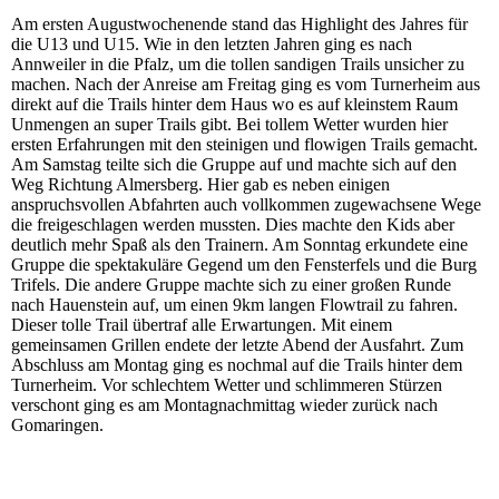
Am ersten Augustwochenende stand das Highlight des Jahres für
die U13 und U15. Wie in den letzten Jahren ging es nach
Annweiler in die Pfalz, um die tollen sandigen Trails unsicher zu
machen. Nach der Anreise am Freitag ging es vom Turnerheim aus
direkt auf die Trails hinter dem Haus wo es auf kleinstem Raum
Unmengen an super Trails gibt. Bei tollem Wetter wurden hier
ersten Erfahrungen mit den steinigen und flowigen Trails gemacht.
Am Samstag teilte sich die Gruppe auf und machte sich auf den
Weg Richtung Almersberg. Hier gab es neben einigen
anspruchsvollen Abfahrten auch vollkommen zugewachsene Wege
die freigeschlagen werden mussten. Dies machte den Kids aber
deutlich mehr Spaß als den Trainern. Am Sonntag erkundete eine
Gruppe die spektakuläre Gegend um den Fensterfels und die Burg
Trifels. Die andere Gruppe machte sich zu einer großen Runde
nach Hauenstein auf, um einen 9km langen Flowtrail zu fahren.
Dieser tolle Trail übertraf alle Erwartungen. Mit einem
gemeinsamen Grillen endete der letzte Abend der Ausfahrt. Zum
Abschluss am Montag ging es nochmal auf die Trails hinter dem
Turnerheim. Vor schlechtem Wetter und schlimmeren Stürzen
verschont ging es am Montagnachmittag wieder zurück nach
Gomaringen.