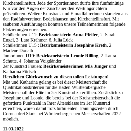
Kirchentellinsfurt. Jede der Sportlerinnen durfte ihre fünfminütige
Kür vor den Augen der Zuschauer den Wertungsrichtern
präsentieren. Weitere Kunstrad- und Einradfahrerinnen starteten aus
den Radfahrvereinen Bodelshausen und Kirchentellinsfurt. Mit
sauberen Ausführungen konnten unsere Teilnehmerinnen folgende
Platzierungen erreichen:
Schülerinnen U11:
Bezirksmeisterin Anna Pfeifer
, 2. Sarah
Engel, 3. Lara Krähmer, 6. Julia Lück
Schülerinnen U15 :
Bezirksmeisterin Josephine Kreth
, 2.
Marlene Donath
Juniorinnen U19:
Bezirksmeisterin Leonie Rilling
, 2. Laura
Schutte, 4. Johanna Voigtländer
2er Kunstrad Frauen:
Bezirksmeisterinnen Mia Junger
und
Katharina Fürtsch
Herzlichen Glückwunsch zu diesen tollen Leistungen!
Mia und Katharina gelang es bei dieser Meisterschaft die
Qualifikationskriterien für die Baden-Württembergische
Meisterschaft der Elite im 2er Kunstrad zu erfüllen. Zusätzlich zu
Josephine und Leonie, die bereits bei der Kreismeisterschaft die
geforderte Punktzahl in Ihrer Altersklasse im 1er Kunstrad
erreichten, wären damit trotz turbulenten Trainingszeiten durch
Corona drei Starts bei Württembergischen Meisterschaften 2022
möglich.
11.03.2022