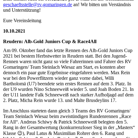
geschaeftsstelle@rv-gomaringen.de
an! Wir bitten um Verständnis
und Unterstützung!
Eure Vereinsleitung
10.10.2021
Reudern: Alb-Gold Juniors Cup & Race4All
Am 09. Oktober fand das letzte Rennen des Alb-Gold Juniors Cup
2021 bei bestem Herbstwetter in Reudern statt. Bei den Jugend-
Rennen waren nicht ganz so viele Fahrerinnen und Fahrer des RV
Gomaringen/ Team Steinlach Wiesaz am Start, es konnten aber
dennoch ein paar gute Ergebnisse eingefahren werden. Max Rein
war bei den Powerflitzern wieder ganz vorne dabei, Willi
Bartholomä (U7) beendete sein erstes Rennen auf dem 3. Platz. In
der U9 wurden Nino Schneeweiß wieder 5. und Joah Boden 21. In
der U11 landete Falk Schneeweiß nach starker Aufholjagd auf dem
2. Platz, Micha Rein wurde 13. und Malte Brusdeylins 17.
Im Anschluss starteten dann gleich 3 Teams des RV Gomaringen/
Team Steinlach Wiesaz beim zweistündigen Rundenrennen „Race
for All“. Andreas Schiwy & Patrick Schneeweiß belegten den 5.
Rang in der Gesamtwertung (konkurrenzloser Sieg in der „Masters“
Klasse 😉), Paul Latus & Maximilian Rohrer den 6. Rang und