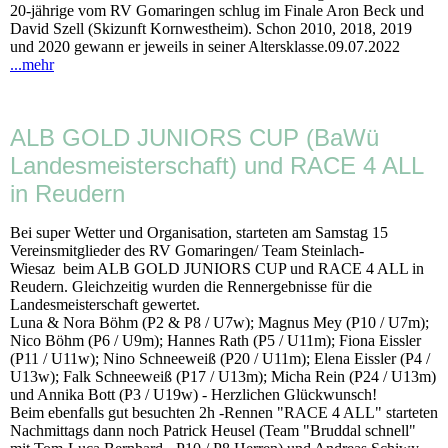
20-jährige vom RV Gomaringen schlug im Finale Aron Beck und
David Szell (Skizunft Kornwestheim). Schon 2010, 2018, 2019
und 2020 gewann er jeweils in seiner Altersklasse.09.07.2022
...mehr
ALB GOLD JUNIORS CUP (BaWü
Landesmeisterschaft) und RACE 4 ALL
in Reudern
Bei super Wetter und Organisation, starteten am Samstag 15
Vereinsmitglieder des RV Gomaringen/ Team Steinlach-
Wiesaz beim ALB GOLD JUNIORS CUP und RACE 4 ALL in
Reudern. Gleichzeitig wurden die Rennergebnisse für die
Landesmeisterschaft gewertet.
Luna & Nora Böhm (P2 & P8 / U7w); Magnus Mey (P10 / U7m);
Nico Böhm (P6 / U9m); Hannes Rath (P5 / U11m); Fiona Eissler
(P11 / U11w); Nino Schneeweiß (P20 / U11m); Elena Eissler (P4 /
U13w); Falk Schneeweiß (P17 / U13m); Micha Rein (P24 / U13m)
und Annika Bott (P3 / U19w) - Herzlichen Glückwunsch!
Beim ebenfalls gut besuchten 2h -Rennen "RACE 4 ALL" starteten
Nachmittags dann noch Patrick Heusel (Team "Bruddal schnell"